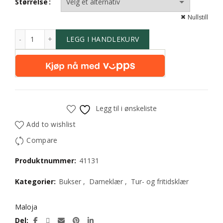
Størrelse
Nullstill
LEGG I HANDLEKURV
Legg til i ønskeliste
Add to wishlist
Compare
Produktnummer:
41131
Kategorier:
Bukser
,
Dameklær
,
Tur- og fritidsklær
Maloja
Del