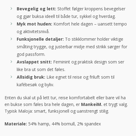
Bevegelig og lett:
Stoffet følger kroppens bevegelser
og gjør buksa ideell til både tur, sykkel og hverdag.
Myk mot huden:
Komfort hele dagen – uansett tempo
og aktivitetsnivå.
Funksjonelle detaljer:
To stikklommer holder viktige
småting trygge, og justerbar midje med strikk sørger for
god passform.
Avslappet snitt:
Feminint og praktisk design som ser
like bra ut som det føles.
Allsidig bruk:
Like egnet til reise og friluft som til
kafébesøk og byliv.
Enten du skal ut på lett tur, reise komfortabelt eller bare vil ha
en bukse som føles bra hele dagen, er
MankeiM.
et trygt valg.
Typisk Maloja: smart, funksjonell og uanstrengt stilig.
Materiale:
54% hamp, 44% bomull, 2% spandex