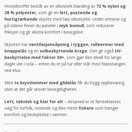
Hovedstoffet består av en slitesterk blanding av
72 % nylon og
28 % polyester
, som gir en
lett, pustende og
hurtigtørkende
skjorte med høy slitestyrke. Under ermene og
på sidene finner du paneler i
myk bomull
, som reduserer
friksjon og gir ekstra komfort i bevegelse.
Skjorten har
ventilasjonsåpning i ryggen
,
rulleermer med
knappelås
og en
solbeskyttende krage
. Den gir også
UV-
beskyttelse med faktor 30+
, som gjør den ideell for lange
dager ute i sola – enten du er på tur eller står med fiskestangen
ved elva.
Med
to brystlommer med glidelås
får du trygg oppbevaring
uten at det går utover bevegeligheten.
Lett, teknisk og klar for alt
– Airspeed er et førsteklasses
valg for turfolk, reisende og ikke minst
fiskere
som trenger
komfort og beskyttelse i varmen.