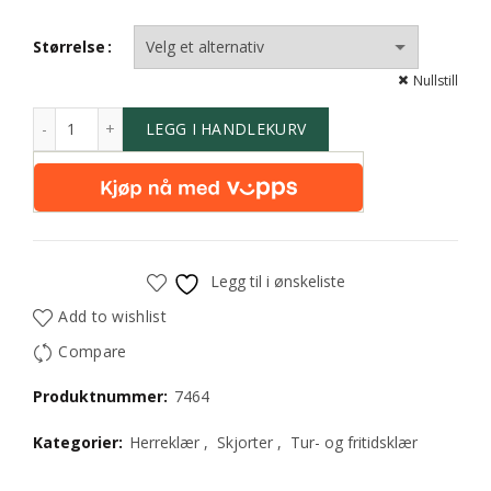
Størrelse
Nullstill
LEGG I HANDLEKURV
Legg til i ønskeliste
Add to wishlist
Compare
Produktnummer:
7464
Kategorier:
Herreklær
,
Skjorter
,
Tur- og fritidsklær