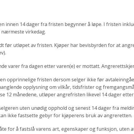
 innen 14 dager fra fristen begynner å løpe. I fristen inkl
il nærmeste virkedag.
før utløpet av fristen. Kjøper har bevisbyrden for at angre
v).
de varer fra dagen etter varen(e) er mottatt. Angrerettskje
den opprinnelige fristen dersom selger ikke før avtaleinngå
manglende opplysning om vilkår, tidsfrister og fremgangsmå
isse 12 månedene, utløper angrefristen likevel 14 dager et
 selgeren uten unødig opphold og senest 14 dager fra meldi
an ikke fastsette gebyr for kjøperens bruk av angreretten.
åte for å fastslå varens art, egenskaper og funksjon, uten a