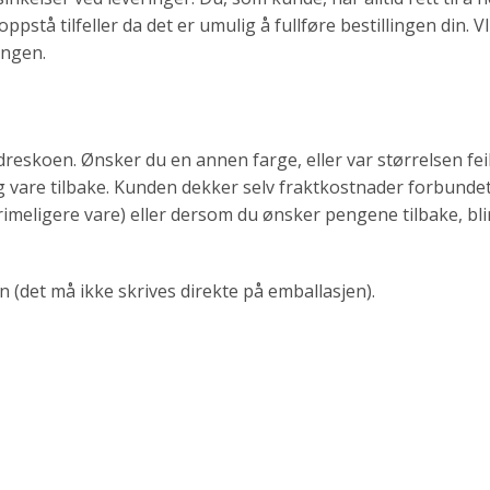
oppstå tilfeller da det er umulig å fullføre bestillingen din. V
ingen.
dreskoen. Ønsker du en annen farge, eller var størrelsen feil
ktig vare tilbake. Kunden dekker selv fraktkostnader forbun
en rimeligere vare) eller dersom du ønsker pengene tilbake, b
 (det må ikke skrives direkte på emballasjen).