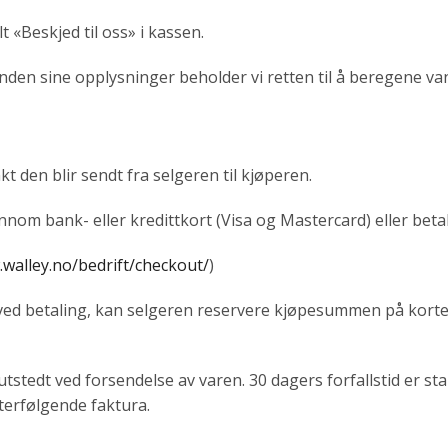
«Beskjed til oss» i kassen.
 sine opplysninger beholder vi retten til å beregene vanl
t den blir sendt fra selgeren til kjøperen.
nom bank- eller kredittkort (Visa og Mastercard) eller bet
.walley.no/bedrift/checkout/
)
ved betaling, kan selgeren reservere kjøpesummen på kortet 
utstedt ved forsendelse av varen. 30 dagers forfallstid er st
terfølgende faktura.