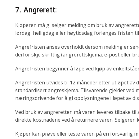
7. Angrerett:
Kjøperen må gi selger melding om bruk av angreretten
lørdag, helligdag eller høytidsdag forlenges fristen t
Angrefristen anses overholdt dersom melding er sendt 
derfor skje skriftlig (angrerettskjema, e-post eller bre
Angrefristen begynner å løpe ved kjøp av enkeltståen
Angrefristen utvides til 12 måneder etter utløpet av 
standardisert angreskjema. Tilsvarende gjelder ved 
næringsdrivende for å gi opplysningene i løpet av d
Ved bruk av angreretten må varen leveres tilbake til
direkte kostnadene ved å returnere varen. Selgeren k
Kjøper kan prøve eller teste varen på en forsvarlig m