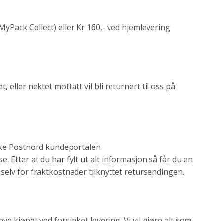
MyPack Collect) eller Kr 160,- ved hjemlevering
eller nektet mottatt vil bli returnert til oss på
bruke Postnord kundeportalen
e. Etter at du har fylt ut alt informasjon så får du en
selv for fraktkostnader tilknyttet retursendingen.
ve kjøpet ved forsinket levering. Vi vil gjøre alt som