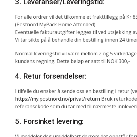
3. Leveranser/Leveringstid:
For alle ordrer vil det tilkomme et frakttillegg på K
(Postnord MyPack Home Attended).
Eventuelle fakturautgifter legges til ved utsjekking av
Vi tar sikte på å behandle din bestilling innen 24 timer
Normal leveringstid vil være mellom 2 og 5 virkedager, 
kundens regning. Dette beløp er satt til NOK 300,-
4. Retur forsendelser:
I tilfelle du ønsker å sende oss en bestilling i retur
https://my.postnord.no/privat/return
Bruk returkod
referansekode som du tar med til nærmeste innlevering
5. Forsinket levering:
Vi meddeler deg umiddelbart dersom det oppstår forsink