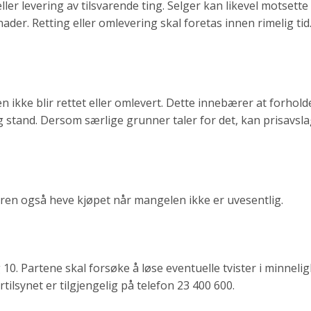
ler levering av tilsvarende ting. Selger kan likevel motse
ader. Retting eller omlevering skal foretas innen rimelig tid.
ikke blir rettet eller omlevert. Dette innebærer at forholdet
 stand. Dersom særlige grunner taler for det, kan prisavslag
eren også heve kjøpet når mangelen ikke er uvesentlig.
 og 10. Partene skal forsøke å løse eventuelle tvister i minne
ilsynet er tilgjengelig på telefon 23 400 600.