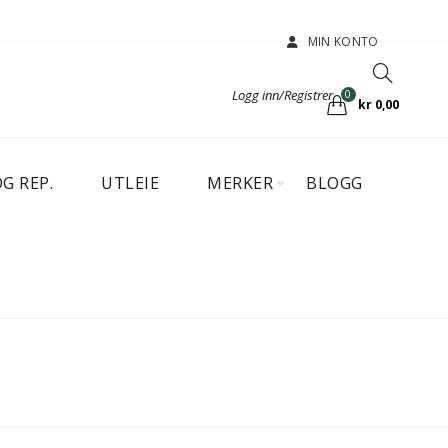
MIN KONTO
Logg inn/Registrer
0
kr
0,00
OG REP.
UTLEIE
MERKER
BLOGG