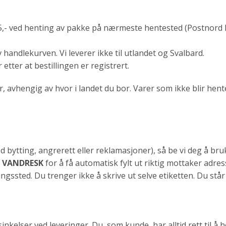
r 85,- ved henting av pakke på nærmeste hentested (Postnord 
 handlekurven. Vi leverer ikke til utlandet og Svalbard.
 etter at bestillingen er registrert.
avhengig av hvor i landet du bor. Varer som ikke blir hentet, 
 (ved bytting, angrerett eller reklamasjoner), så be vi deg å 
e
VANDRESK
for å få automatisk fylt ut riktig mottaker adress
ssted. Du trenger ikke å skrive ut selve etiketten. Du står 
elser ved leveringer. Du, som kunde, har alltid rett til å he