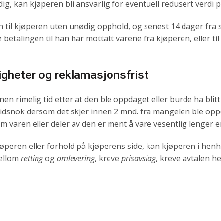
g, kan kjøperen bli ansvarlig for eventuell redusert verdi p
en til kjøperen uten unødig opphold, og senest 14 dager fra
ke betalingen til han har mottatt varene fra kjøperen, eller 
igheter og reklamasjonsfrist
en rimelig tid etter at den ble oppdaget eller burde ha blitt
tidsnok dersom det skjer innen 2 mnd. fra mangelen ble opp
m varen eller deler av den er ment å vare vesentlig lenger e
eren eller forhold på kjøperens side, kan kjøperen i henhol
mellom
retting
og
omlevering
, kreve
prisavslag
, kreve avtalen h