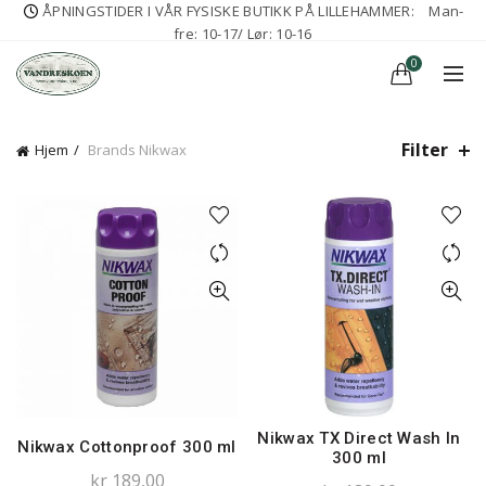
ÅPNINGSTIDER I VÅR FYSISKE BUTIKK PÅ LILLEHAMMER:
Man-
fre: 10-17/ Lør: 10-16
0
Filter
Hjem
Brands
Nikwax
Nikwax TX Direct Wash In
Nikwax Cottonproof 300 ml
300 ml
kr
189,00