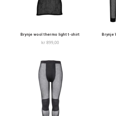
Brynje wool thermo light t-shirt
Brynje 
kr
899,00