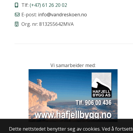
Tlf:
(+47) 61 26 20 02
E-post:
info@vandreskoen.no
Org. nr: 813255642MVA
Vi samarbeider med:
Dette nettstedet benytter seg av cookies. Ved å fortset