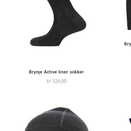
Bry
Brynje Active liner sokker
kr
329,00