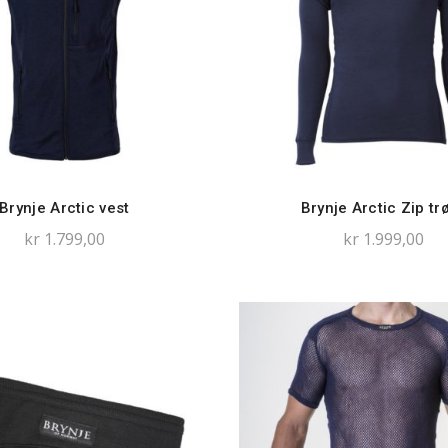
Brynje Arctic vest
Brynje Arctic Zip tr
kr
1.799,00
kr
1.999,00