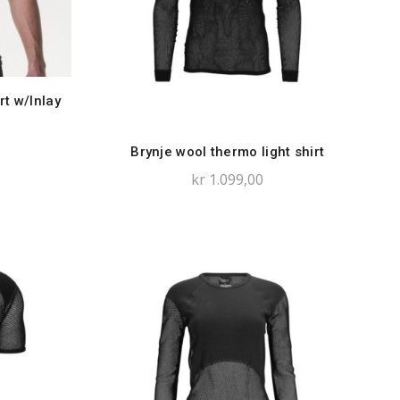
t w/Inlay
Brynje wool thermo light shirt
kr
1.099,00