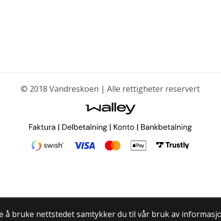
© 2018 Vandreskoen | Alle rettigheter reservert
te å bruke nettstedet samtykker du til vår bruk av informasj