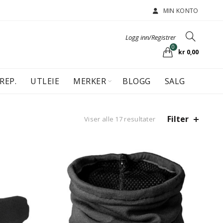
MIN KONTO
Logg inn/Registrer
0
kr
0,00
REP.
UTLEIE
MERKER
BLOGG
SALG
Filter
Viser alle 17 resultater