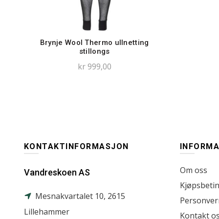
Brynje Wool Thermo ullnetting
stillongs
kr
999,00
KONTAKTINFORMASJON
INFORMA
Om oss
Vandreskoen AS
Kjøpsbetin
Mesnakvartalet 10, 2615
Personver
Lillehammer
Kontakt o