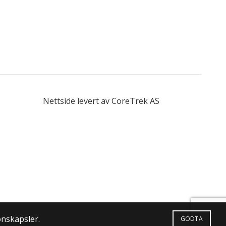
Nettside levert av CoreTrek AS
onskapsler.
GODTA