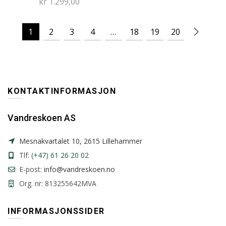
kr
1.299,00
1
2
3
4
…
18
19
20
KONTAKTINFORMASJON
Vandreskoen AS
Mesnakvartalet 10, 2615 Lillehammer
Tlf:
(+47) 61 26 20 02
E-post:
info@vandreskoen.no
Org. nr: 813255642MVA
INFORMASJONSSIDER