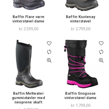
Baffin Flare varm
Baffin Kootenay
vinterstøvel dame
vinterstøvel
kr
2.599,00
kr
2.799,00
Baffin Meltwater
Baffin Snogoose
gummistøvler med
vinterstøvel dame
neoprene skaft
kr
1.799,00