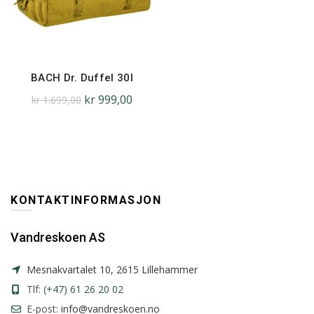
BACH Dr. Duffel 30l
kr
999,00
kr
1.699,00
KONTAKTINFORMASJON
Vandreskoen AS
Mesnakvartalet 10, 2615 Lillehammer
Tlf:
(+47) 61 26 20 02
E-post:
info@vandreskoen.no