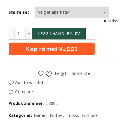
Størrelse
Nullstill
LEGG I HANDLEKURV
Legg til i ønskeliste
Add to wishlist
Compare
Produktnummer:
i53002
Kategorier:
Dame
,
Fottøy
,
Tursko lav modell