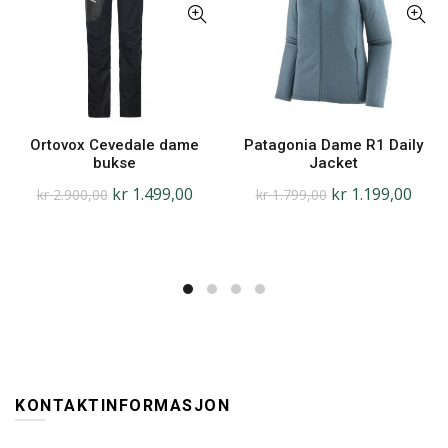
Ortovox Cevedale dame
Patagonia Dame R1 Daily
bukse
Jacket
kr
1.499,00
kr
1.199,00
kr
2.900,00
kr
1.799,00
KONTAKTINFORMASJON