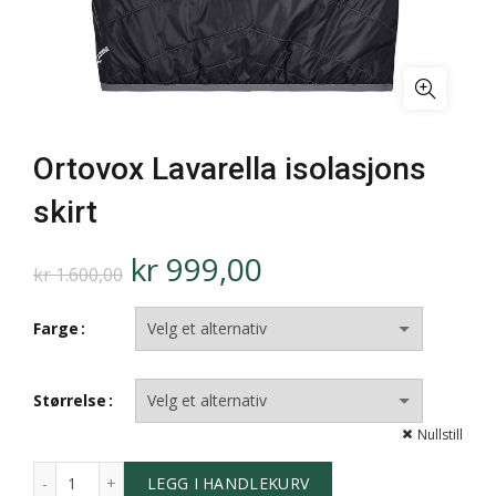
Ortovox Lavarella isolasjons
skirt
kr
999,00
kr
1.600,00
Farge
Størrelse
Nullstill
LEGG I HANDLEKURV