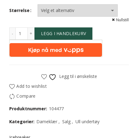
Størrelse
Nullstill
LEGG I HANDLEKURV
Legg til i ønskeliste
Add to wishlist
Compare
Produktnummer:
104477
Kategorier:
Dameklær
,
Salg
,
Ull undertøy
Icebreaker