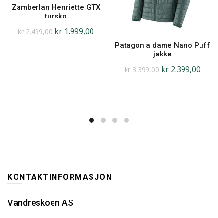
Zamberlan Henriette GTX
tursko
kr
1.999,00
kr
2.499,00
Patagonia dame Nano Puff
jakke
kr
2.399,00
kr
3.399,00
KONTAKTINFORMASJON
Vandreskoen AS