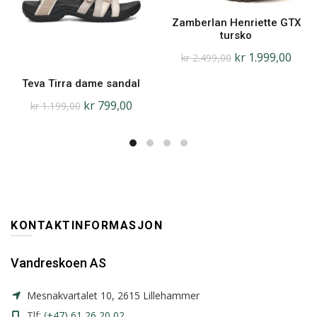
Zamberlan Henriette GTX
tursko
kr
1.999,00
kr
2.499,00
Teva Tirra dame sandal
kr
799,00
kr
1.199,00
KONTAKTINFORMASJON
Vandreskoen AS
Mesnakvartalet 10, 2615 Lillehammer
Tlf:
(+47) 61 26 20 02