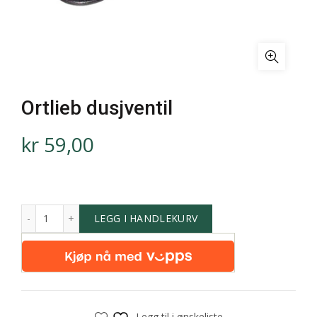
Ortlieb dusjventil
kr
59,00
LEGG I HANDLEKURV
Legg til i ønskeliste