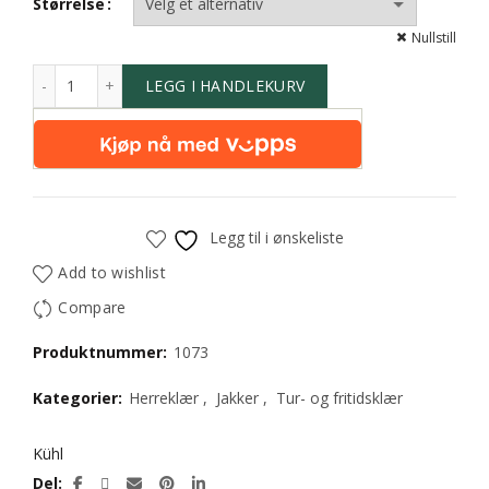
Størrelse
Nullstill
LEGG I HANDLEKURV
Legg til i ønskeliste
Add to wishlist
Compare
Produktnummer:
1073
Kategorier:
Herreklær
,
Jakker
,
Tur- og fritidsklær
Kühl
Del